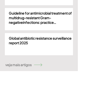
Guideline for antimicrobial treatment of
multidrug-resistant Gram-
negativeinfections: practice
recommendations of the Brazilian
Society ofInfectious Diseases
Global antibiotic resistance surveillance
report 2025
veja mais artigos
Didático
Aulas
Diretrizes nacionais