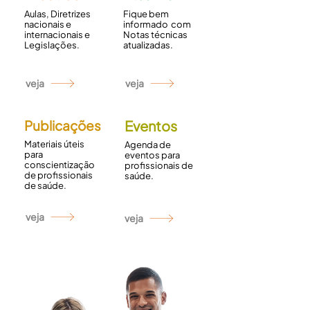
Aulas, Diretrizes
Fique bem
nacionais e
informado com
internacionais e
Notas técnicas
Legislações.
atualizadas.
veja
veja
Publicações
Eventos
Materiais úteis
Agenda de
para
eventos para
conscientização
profissionais de
de profissionais
saúde.
de saúde.
veja
veja