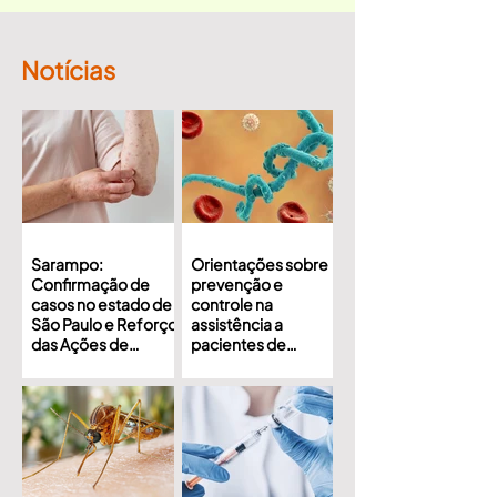
Notícias
Sarampo:
Orientações sobre
Confirmação de
prevenção e
casos no estado de
controle na
São Paulo e Reforço
assistência a
das Ações de
pacientes de
Vigilância no estado
doença causada
do Rio de Janeiro
pelo vírus Ebola