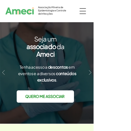
Associação Mineira de
Epidemiologia e Controle
de Infecções
Seja um
associado
da
Ameci
Tenha acesso a
descontos
em
eventos e
a diversos
conteúdos
exclusivos
.
QUERO ME ASSOCIAR