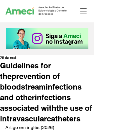
Associação Mineira de
Epidemiologia e Controle
de Infecções
29 de mai.
Guidelines for
theprevention of
bloodstreaminfections
and otherinfections
associated withthe use of
intravascularcatheters
Artigo em inglês (2026)