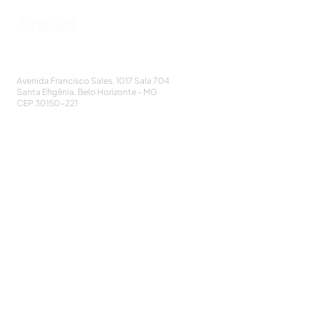
AMECI - Associação Mineira de Epidemiologia
e Controle de Infecções
Avenida Francisco Sales, 1017 Sala 704
Santa Efigênia, Belo Horizonte - MG
CEP
30150-221
HOME
PUBLICAÇÕES
A ASSOCIAÇÃO
EVENTOS
NOTÍCIAS
SEJA UM ASSOCIADO
CONTATO
DIDÁTICO
ATUALIZE
POLÍTICA DE PRIVACIDADE
Cadastre-se e receba nossos informativos: