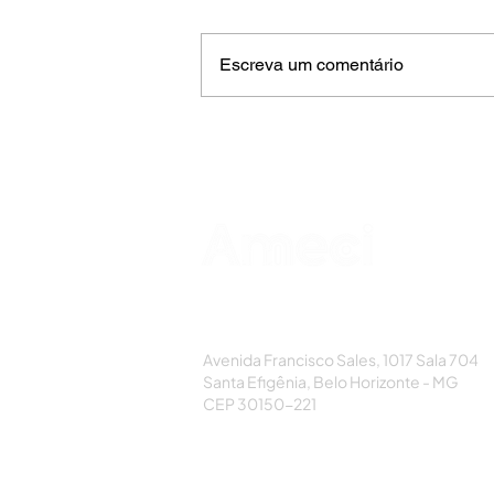
Escreva um comentário
AMECI - Associação Mineira de Epidemi
e Controle de Infecções
Avenida Francisco Sales, 1017 Sala 704
Santa Efigênia, Belo Horizonte - MG
CEP 30150-221