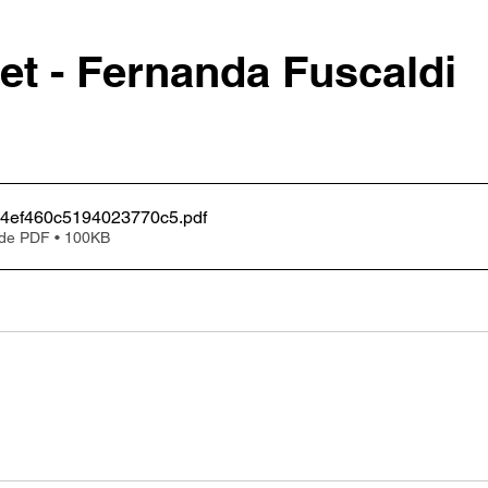
t - Fernanda Fuscaldi
84ef460c5194023770c5
.pdf
 de PDF • 100KB