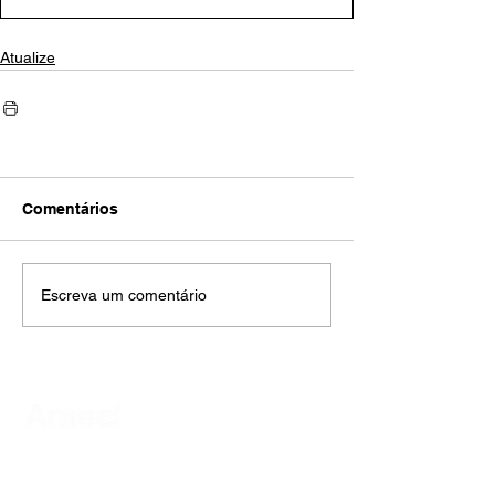
Atualize
Comentários
Escreva um comentário
AMECI - Associação Mineira de Epidemiologia
e Controle de Infecções