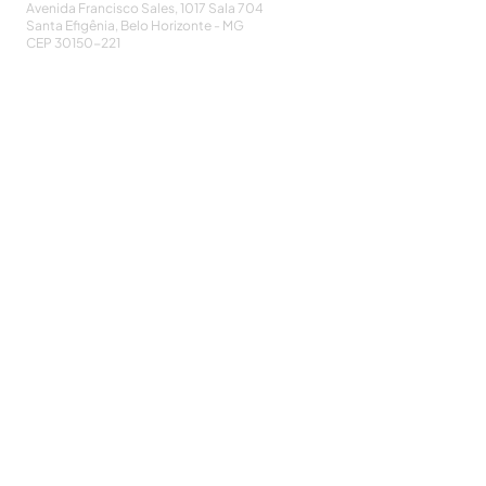
Avenida Francisco Sales, 1017 Sala 704
Santa Efigênia, Belo Horizonte - MG
CEP
30150-221
HOME
PUBLICAÇÕES
A ASSOCIAÇÃO
EVENTOS
NOTÍCIAS
SEJA UM ASSOCIADO
CONTATO
DIDÁTICO
ATUALIZE
POLÍTICA DE PRIVACIDADE
Cadastre-se e receba nossos informativos:
CADASTRAR