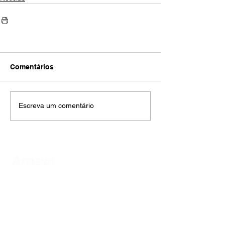
Comentários
Escreva um comentário
AMECI - Associação Mineira de Epidemiologia
e Controle de Infecções
Avenida Francisco Sales, 1017 Sala 704
Santa Efigênia, Belo Horizonte - MG
CEP
30150-221