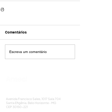
Comentários
Escreva um comentário
AMECI - Associação Mineira de Epidemiologia
e Controle de Infecções
Avenida Francisco Sales, 1017 Sala 704
Santa Efigênia, Belo Horizonte - MG
CEP
30150-221