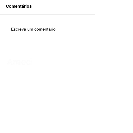
Comentários
Escreva um comentário
AMECI - Associação Mineira de Epidemiologia
e Controle de Infecções
Avenida Francisco Sales, 1017 Sala 704
Santa Efigênia, Belo Horizonte - MG
CEP
30150-221
HOME
PUBLICAÇÕES
A ASSOCIAÇÃO
EVENTOS
NOTÍCIAS
SEJA UM ASSOCIADO