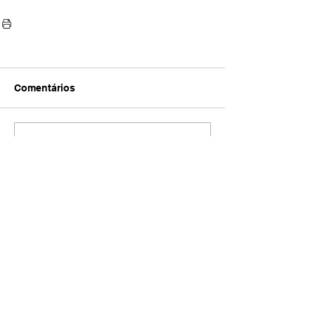
Comentários
Escreva um comentário
AMECI - Associação Mineira de Epidemiologia
e Controle de Infecções
Avenida Francisco Sales, 1017 Sala 704
Santa Efigênia, Belo Horizonte - MG
CEP
30150-221