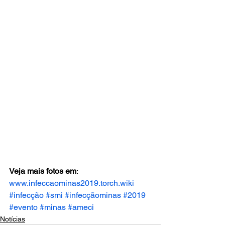
Veja mais fotos em
: 
www.infeccaominas2019.torch.wiki
#infecção
#smi
#infecçãominas
#2019
#evento
#minas
#ameci
Notícias