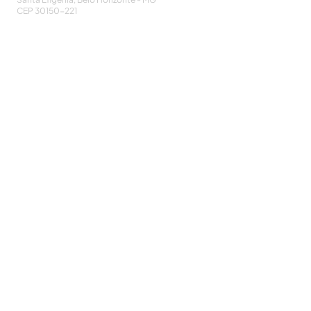
CEP
30150-221
HOME
PUBLICAÇÕES
A ASSOCIAÇÃO
EVENTOS
NOTÍCIAS
SEJA UM ASSOCIADO
CONTATO
DIDÁTICO
ATUALIZE
POLÍTICA DE PRIVACIDADE
Cadastre-se e receba nossos informativos:
CADASTRAR