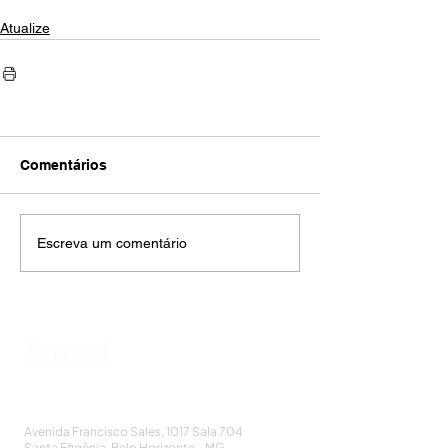
Atualize
Comentários
Escreva um comentário
AMECI - Associação Mineira de Epidemiologia
e Controle de Infecções
Avenida Francisco Sales, 1017 Sala 704
Santa Efigênia, Belo Horizonte - MG