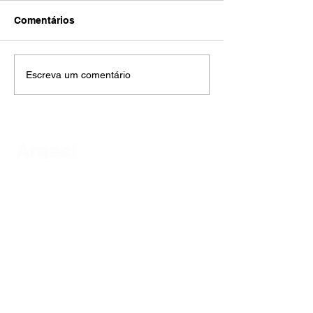
Comentários
Escreva um comentário
AMECI - Associação Mineira de Epidemiologia
e Controle de Infecções
Avenida Francisco Sales, 1017 Sala 704
Santa Efigênia, Belo Horizonte - MG
CEP
30150-221
HOME
PUBLICAÇÕES
A ASSOCIAÇÃO
EVENTOS
NOTÍCIAS
SEJA UM ASSOCIADO