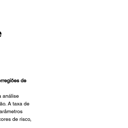
e
rregiões de 
 análise 
o. A taxa de 
parâmetros 
res de risco, 