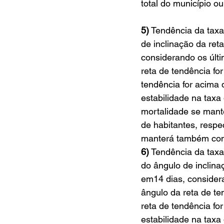
total do município ou
5)
 Tendência da taxa
de inclinação da ret
considerando os últi
reta de tendência fo
tendência for acima
estabilidade na taxa
mortalidade se mante
de habitantes, resp
manterá também com
6)
 Tendência da taxa
do ângulo de inclina
em14 dias, considera
ângulo da reta de te
reta de tendência fo
estabilidade na taxa