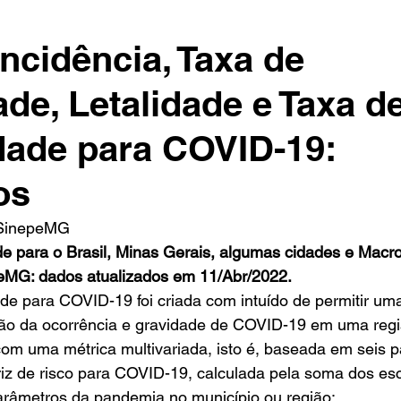
Incidência, Taxa de
ade, Letalidade e Taxa d
dade para COVID-19:
os
SinepeMG 
e para o Brasil, Minas Gerais, algumas cidades e Macro
eMG: dados atualizados em 11/Abr/2022.
e para COVID-19 foi criada com intuído de permitir uma
rão da ocorrência e gravidade de COVID-19 em uma regiã
com uma métrica multivariada, isto é, baseada em seis 
z de risco para COVID-19, calculada pela soma dos esco
arâmetros da pandemia no município ou região: