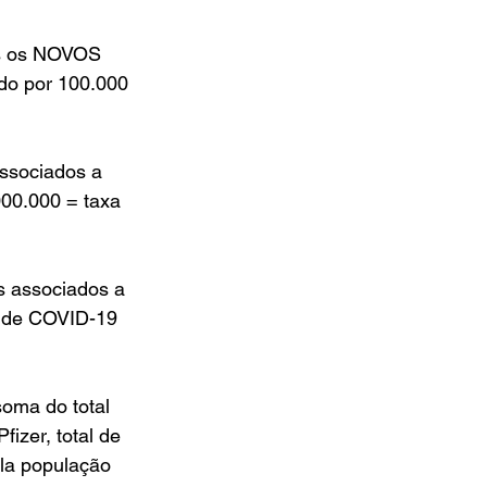
os os NOVOS 
ado por 100.000 
ssociados a 
000.000 = taxa 
s associados a 
s de COVID-19 
ma do total 
izer, total de 
la população 