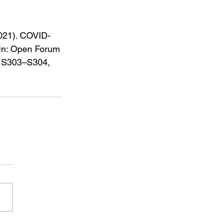
21). COVID-
 In: Open Forum 
s S303–S304, 