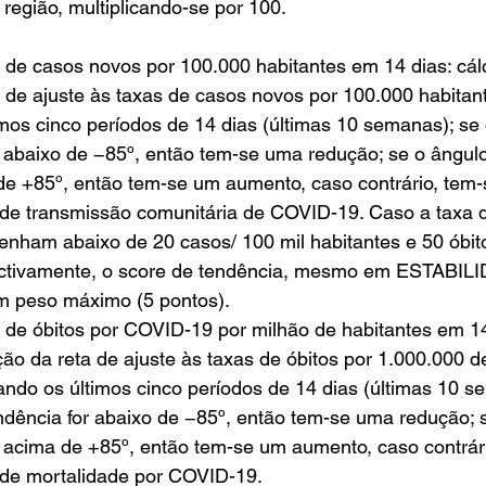
 região, multiplicando-se por 100.
 de casos novos por 100.000 habitantes em 14 dias: cál
a de ajuste às taxas de casos novos por 100.000 habitan
mos cinco períodos de 14 dias (últimas 10 semanas); se 
r abaixo de −85º, então tem-se uma redução; se o ângulo
 de +85º, então tem-se um aumento, caso contrário, tem
 de transmissão comunitária de COVID-19. Caso a taxa d
nham abaixo de 20 casos/ 100 mil habitantes e 50 óbit
ectivamente, o score de tendência, mesmo em ESTABILI
 peso máximo (5 pontos). 
 de óbitos por COVID-19 por milhão de habitantes em 14 
ção da reta de ajuste às taxas de óbitos por 1.000.000 d
ndo os últimos cinco períodos de 14 dias (últimas 10 s
ndência for abaixo de −85º, então tem-se uma redução; 
r acima de +85º, então tem-se um aumento, caso contrár
 de mortalidade por COVID-19. 