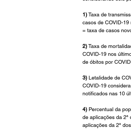
1)
 Taxa de transmis
casos de COVID-19 no
= taxa de casos novo
2)
 Taxa de mortalid
COVID-19 nos últimos
de óbitos por COVID-
3)
 Letalidade de CO
COVID-19 consideran
notificados nas 10 ú
4)
 Percentual da p
de aplicações da 2ª 
aplicações da 2ª dos