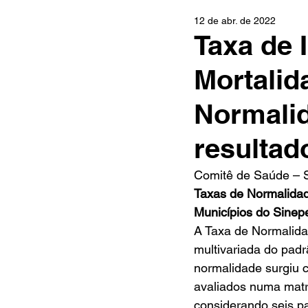
12 de abr. de 2022
Taxa de 
Mortalid
Normali
resultad
Comitê de Saúde – 
Taxas de Normalidad
Municípios do Sinep
A Taxa de Normalidad
multivariada do pad
normalidade surgiu 
avaliados numa matri
considerando seis p