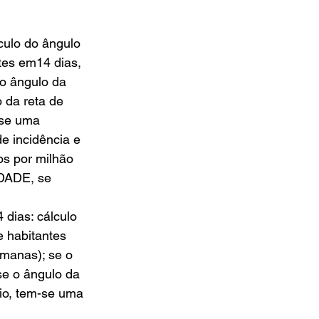
culo do ângulo 
tes em14 dias, 
o ângulo da 
 da reta de 
-se uma 
e incidência e 
os por milhão 
DADE, se 
dias: cálculo 
e habitantes 
emanas); se o 
se o ângulo da 
io, tem-se uma 