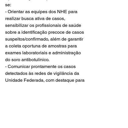
se:
- Orientar as equipes dos NHE para 
realizar busca ativa de casos, 
sensibilizar os profissionais de saúde 
sobre a identificação precoce de casos 
suspeitos/confirmado, além de garantir 
a coleta oportuna de amostras para 
exames laboratoriais e administração 
do soro antibotulínico.
- Comunicar prontamente os casos 
detectados às redes de vigilância da 
Unidade Federada, com destaque para 
a Rede CIEVS e a área técnica de 
Doenças de Transmissão Hídrica e 
Alimentar.
- Notificar os casos nos sistemas de 
informação em saúde, assegurando a 
atualização e qualificação dos dados, 