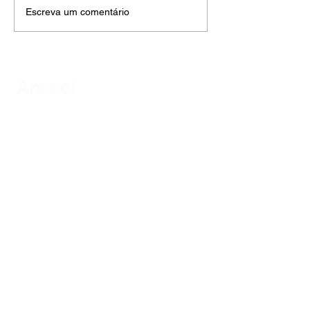
Escreva um comentário
AMECI - Associação Mineira de Epidemiologia
e Controle de Infecções
Avenida Francisco Sales, 1017 Sala 704
Santa Efigênia, Belo Horizonte - MG
CEP
30150-221
HOME
PUBLICAÇÕES
A ASSOCIAÇÃO
EVENTOS
NOTÍCIAS
SEJA UM ASSOCIADO
CONTATO
DIDÁTICO
ATUALIZE
POLÍTICA DE PRIVACIDADE