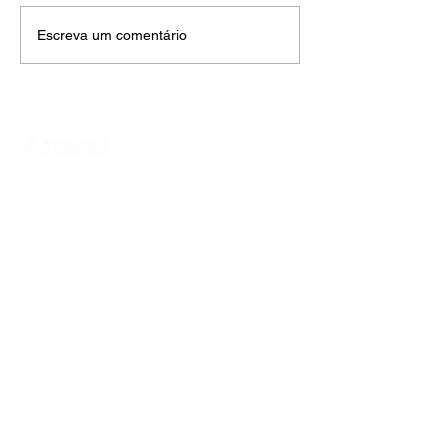
Escreva um comentário
AMECI - Associação Mineira de Epidemiologia
e Controle de Infecções
Avenida Francisco Sales, 1017 Sala 704
Santa Efigênia, Belo Horizonte - MG
CEP
30150-221
HOME
PUBLICAÇÕES
A ASSOCIAÇÃO
EVENTOS
NOTÍCIAS
SEJA UM ASSOCIADO
CONTATO
DIDÁTICO
ATUALIZE
POLÍTICA DE PRIVACIDADE