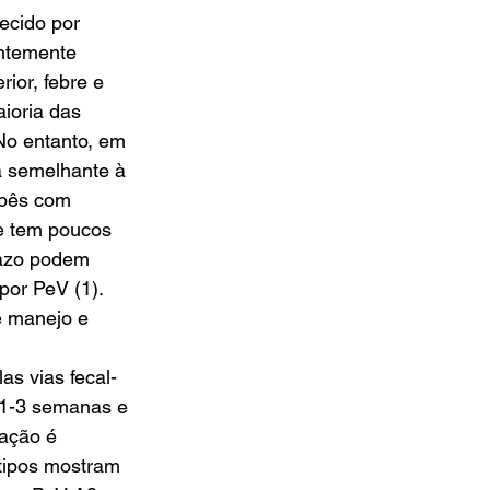
ecido por 
ntemente 
ior, febre e 
ioria das 
No entanto, em 
 semelhante à 
ebês com 
e tem poucos 
razo podem 
por PeV (1). 
e manejo e 
as vias fecal-
r 1-3 semanas e 
bação é 
tipos mostram 