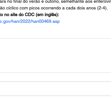
ra no final do verão e outono, semelhante aos enteroví
 cíclico com picos ocorrendo a cada dois anos (2-4). 
to no site do CDC (em inglês):
dc.gov/han/2022/han00469.asp