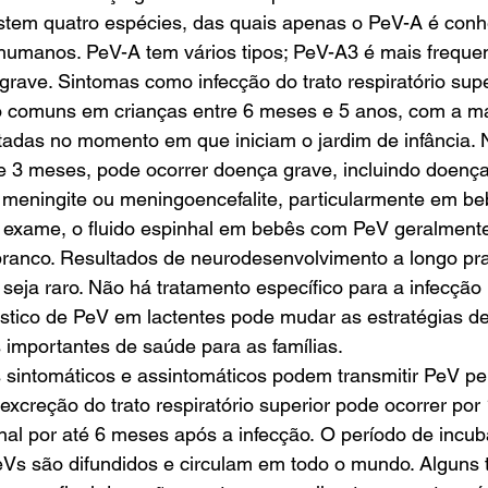
istem quatro espécies, das quais apenas o PeV-A é conh
umanos. PeV-A tem vários tipos; PeV-A3 é mais freque
rave. Sintomas como infecção do trato respiratório super
 comuns em crianças entre 6 meses e 5 anos, com a ma
tadas no momento em que iniciam o jardim de infância. 
3 meses, pode ocorrer doença grave, incluindo doença
 meningite ou meningoencefalite, particularmente em b
exame, o fluido espinhal em bebês com PeV geralment
ranco. Resultados de neurodesenvolvimento a longo p
 seja raro. Não há tratamento específico para a infecção 
óstico de PeV em lactentes pode mudar as estratégias d
 importantes de saúde para as famílias. 
s sintomáticos e assintomáticos podem transmitir PeV pel
A excreção do trato respiratório superior pode ocorrer po
tinal por até 6 meses após a infecção. O período de incu
Vs são difundidos e circulam em todo o mundo. Alguns 