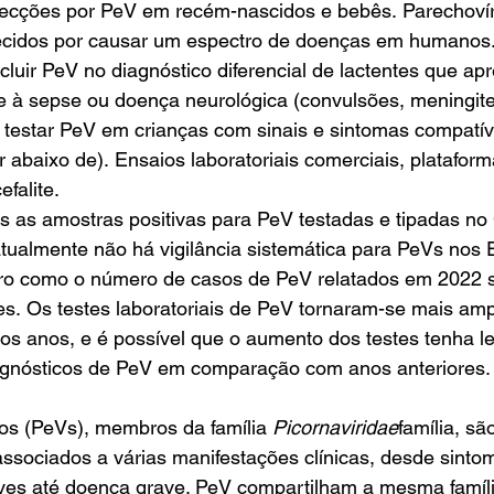
nfecções por PeV em recém-nascidos e bebês. Parechoví
ecidos por causar um espectro de doenças em humanos
cluir PeV no diagnóstico diferencial de lactentes que ap
 à sepse ou doença neurológica (convulsões, meningite
 testar PeV em crianças com sinais e sintomas compatív
 abaixo de). Ensaios laboratoriais comerciais, plataform
falite. 
s as amostras positivas para PeV testadas e tipadas n
tualmente não há vigilância sistemática para PeVs nos 
aro como o número de casos de PeV relatados em 2022 
es. Os testes laboratoriais de PeV tornaram-se mais am
mos anos, e é possível que o aumento dos testes tenha l
gnósticos de PeV em comparação com anos anteriores.
s (PeVs), membros da família 
Picornaviridae
família, s
ssociados a várias manifestações clínicas, desde sinto
eves até doença grave. PeV compartilham a mesma famíl