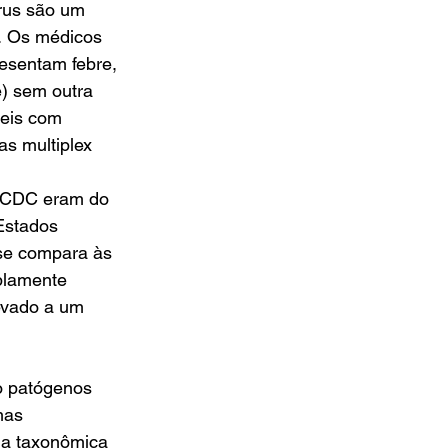
rus são um 
. Os médicos 
resentam febre, 
) sem outra 
eis com 
as multiplex 
o CDC eram do 
Estados 
se compara às 
plamente 
evado a um 
 
ão patógenos 
mas 
ia taxonômica 