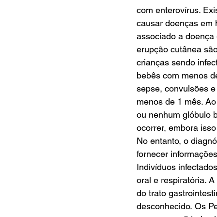
com enterovírus. Ex
causar doenças em h
associado a doença g
erupção cutânea são
crianças sendo infec
bebês com menos de 
sepse, convulsões e
menos de 1 mês. Ao 
ou nenhum glóbulo b
ocorrer, embora isso
No entanto, o diagn
fornecer informações
Indivíduos infectado
oral e respiratória. 
do trato gastrointes
desconhecido. Os Pe