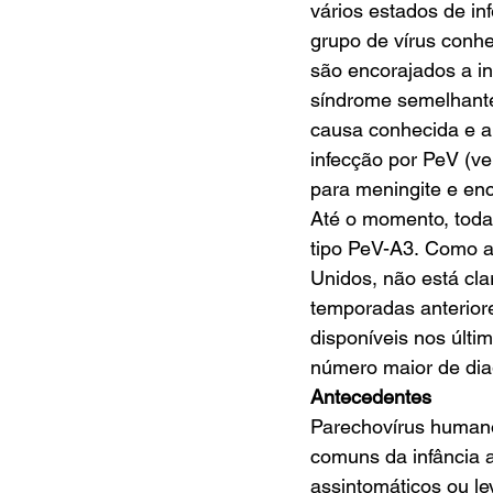
vários estados de i
grupo de vírus conh
são encorajados a in
síndrome semelhante
causa conhecida e a
infecção por PeV (ver
para meningite e ence
Até o momento, toda
tipo PeV-A3. Como a
Unidos, não está cl
temporadas anterior
disponíveis nos últi
número maior de dia
Antecedentes
Parechovírus humano
comuns da infância a
assintomáticos ou l