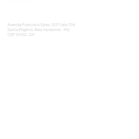
AMECI - Associação Mineira de Epidemiologia
e Controle de Infecções
Avenida Francisco Sales, 1017 Sala 704
Santa Efigênia, Belo Horizonte - MG
CEP
30150-221
HOME
PUBLICAÇÕES
A ASSOCIAÇÃO
EVENTOS
NOTÍCIAS
SEJA UM ASSOCIADO
CONTATO
DIDÁTICO
ATUALIZE
POLÍTICA DE PRIVACIDADE
Cadastre-se e receba nossos informativos:
CADASTRAR