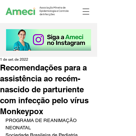
Associação Mineira de
Epidemiologia e Controle
de Infecções
1 de set. de 2022
Recomendações para a
assistência ao recém-
nascido de parturiente
com infecção pelo vírus
Monkeypox
PROGRAMA DE REANIMAÇÃO 
NEONATAL
Sociedade Brasileira de Pediatria