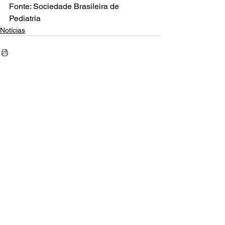
Fonte: Sociedade Brasileira de 
Pediatria
Notícias
Comentários
Escreva um comentário
AMECI - Associação Mineira de Epidemiologia
e Controle de Infecções