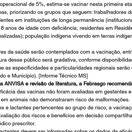
operacional de 5%, estima-se vacinar nesta primeira et
oas, priorizando os grupos que seguem: trabalhadores d
entes em instituições de longa permanência (instituciona
18 anos de idade com deficiência, residentes em Residê
onalizadas); população indígena vivendo em terras indígen
res da saúde serão contemplados com a vacinação, entr
ra desse público será gradativa, conforme disponibilida
e as especificidades e particularidades regionais serão 
ado e Município). [Informe Técnico MS] 
a ANVISA e revisão de literatura, a Febrasgo recomend
ficácia das vacinas não foram avaliadas em gestantes e 
 em animais não demonstraram risco de malformações.
es e lactantes pertencentes ao grupo de risco, a vacinaç
valiação dos riscos e benefícios em decisão compartilha
ico prescritor.
lactantes devem ser informadas sobre os dados de eficác