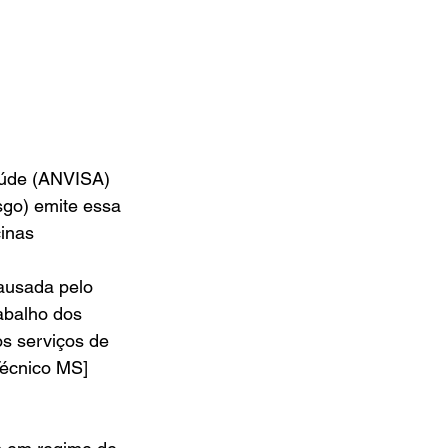
aúde (ANVISA) 
sgo) emite essa 
inas 
ausada pelo 
abalho dos 
s serviços de 
Técnico MS] 