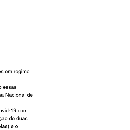
os em regime 
o essas 
a Nacional de 
covid-19 com 
ação de duas 
las) e o 