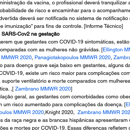
istração da vacina, o profissional deverá tranquilizar 
robabilidade de risco e encaminhar para o acompanhamen
vertida deverá ser notificada no sistema de notificação 
 imunização” para fins de controle. [Informe Técnico] 
do SARS-Cov2 na gestação
gerem que gestantes com COVID-19 sintomáticas, estão 
omparadas com as mulheres não grávidas. [
Ellington
y MMWR 2020
, 
Panagiotakopoulos MMWR 2020
, 
Zambr
co para doença grave seja baixo em gestantes, alguns d
OVID-19, existe um risco maior para complicações com
, suporte ventilatório e morte comparados com mulheres
ca. ,[ 
Zambrano MMWR 2020
] 
lação geral, as gestantes com comorbidades como obes
m um risco aumentado para complicações da doença. [
E
poulos MMWR 2020
,Knight 2020,  
Zambrano MMWR 20
 da raça negra e as brancas hispânicas apresentaram 
ões e mortes por COVID-19. Essas diferenças refletem o