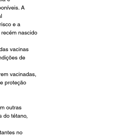
níveis. A 
l 
isco e a 
o recém nascido 
 das vacinas 
ndições de 
rem vacinadas, 
e proteção 
em outras 
 do tétano, 
tantes no 