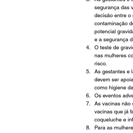
segurança das v
decisão entre o 
contaminação do 
potencial gravid
e a segurança d
O teste de grav
nas mulheres co
risco.
As gestantes e 
devem ser apoia
como higiene da
Os eventos adv
As vacinas não 
vacinas que já 
coqueluche e in
Para as mulhere