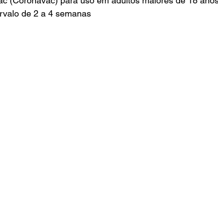
vac (Coronavac) para uso em adultos maiores de 18 ano
rvalo de 2 a 4 semanas 