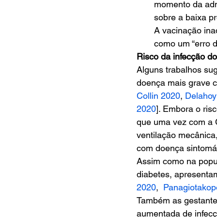
momento da admin
sobre a baixa p
A vacinação inad
como um “erro de
Risco da infecção 
Alguns trabalhos su
doença mais grave c
Collin 2020
, 
Delaho
2020
]. Embora o ris
que uma vez com a C
ventilação mecânica
com doença sintomáti
Assim como na popu
diabetes, apresenta
2020
,  
Panagiotako
Também as gestantes
aumentada de infecç