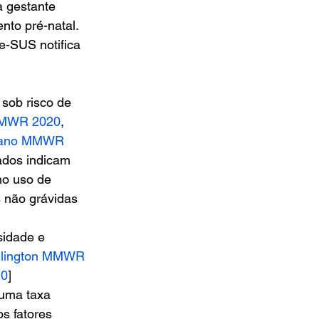
a gestante 
to pré-natal. 
e-SUS notifica 
sob risco de 
 MMWR 2020
, 
ano MMWR 
ados indicam 
o uso de 
 não grávidas 
idade e 
llington MMWR 
20
] 
uma taxa 
s fatores 