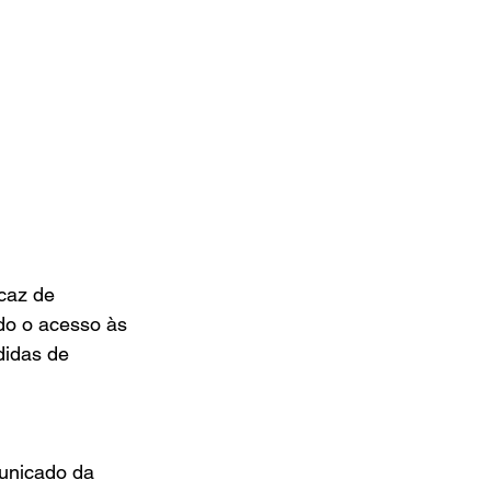
caz de 
do o acesso às 
idas de 
unicado da 