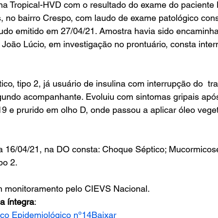
a Tropical-HVD com o resultado do exame do paciente 
, no bairro Crespo, com laudo de exame patológico cons
 emitido em 27/04/21. Amostra havia sido encaminha
 João Lúcio, em investigação no prontuário, consta inte
co, tipo 2, já usuário de insulina com interrupção do  t
undo acompanhante. Evoluiu com sintomas gripais após
 e prurido em olho D, onde passou a aplicar óleo vegeta
ia 16/04/21, na DO consta: Choque Séptico; Mucormicose
po 2.
m monitoramento pelo CIEVS Nacional. 
a íntegra
: 
co Epidemiológico nº14
Baixar