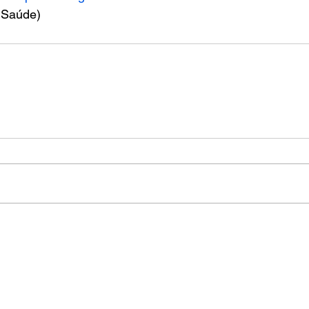
a Saúde)
Cad
HOME
PUBLICAÇÕES