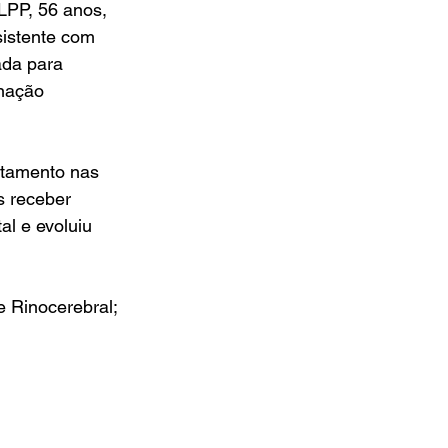
LPP, 56 anos, 
istente com 
da para 
rnação
ratamento nas 
 receber 
l e evoluiu 
 Rinocerebral; 