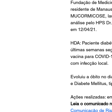
Fundação de Medicin
residente de Manaus
MUCORMICOSE, laudo
análise pelo HPS Dr.
em 12/04/21.
HDA: Paciente diabéti
últimas semanas seg
vacina para COVID-19
com infecção local.
Evoluiu a óbito no d
e Diabete Mellitus, ti
Ações realizadas: e
Leia o comunicado n
Comunicação de Ris