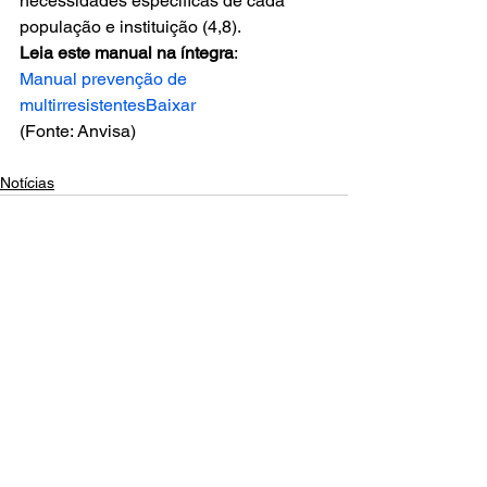
necessidades específicas de cada 
população e instituição (4,8). 
Leia este manual na íntegra
: 
Manual prevenção de 
multirresistentes
Baixar
(Fonte: Anvisa)
Notícias
Comentários
Escreva um comentário