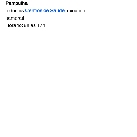
Pampulha
todos os 
Centros de Saúde
, exceto o 
Itamarati
Horário: 8h às 17h 
Venda Nova
todos os 
Centros de Saúde
, exceto o 
Alameda dos Ipês
Horário: 8h às 17h 
Fonte: 
Prefeitura de Belo Horizonte
Notícias
Comentários