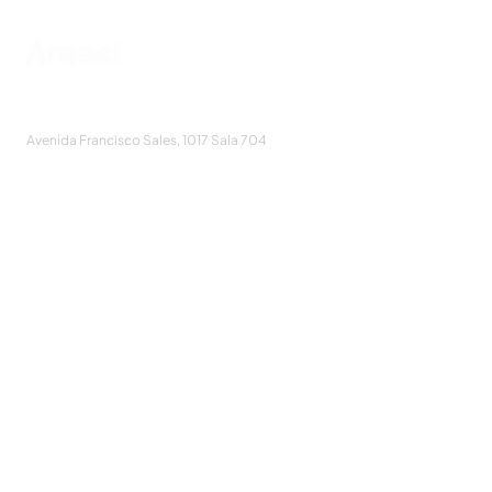
AMECI - Associação Mineira de Epidemiologia
e Controle de Infecções
Avenida Francisco Sales, 1017 Sala 704
Santa Efigênia, Belo Horizonte - MG
CEP
30150-221
HOME
PUBLICAÇÕES
A ASSOCIAÇÃO
EVENTOS
NOTÍCIAS
SEJA UM ASSOCIADO
CONTATO
DIDÁTICO
ATUALIZE
POLÍTICA DE PRIVACIDADE
Cadastre-se e receba nossos informativos: