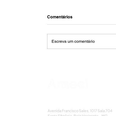
Comentários
Escreva um comentário
AMECI - Associação Mineira de Epidemi
e Controle de Infecções
Avenida Francisco Sales, 1017 Sala 704
Santa Efigênia, Belo Horizonte - MG