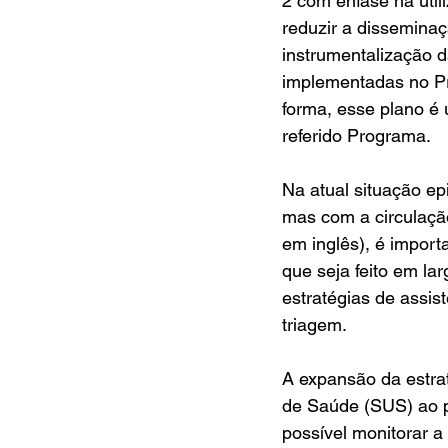
2 com ênfase na util
reduzir a disseminaç
instrumentalização 
implementadas no Pr
forma, esse plano é
referido Programa.
Na atual situação ep
mas com a circulaçã
em inglês), é import
que seja feito em la
estratégias de assist
triagem.
A expansão da estrat
de Saúde (SUS) ao p
possível monitorar a