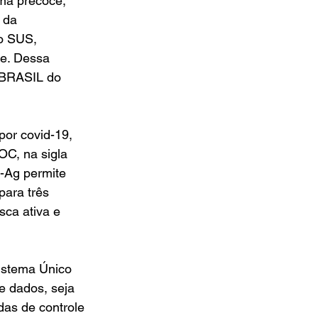
rma precoce, 
 da 
o SUS, 
e. Dessa 
 BRASIL do 
por covid-19, 
OC, na sigla 
-Ag permite 
para três 
sca ativa e 
istema Único 
e dados, seja 
as de controle 