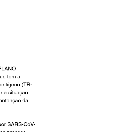
 PLANO 
e tem a 
 antígeno (TR-
r a situação 
contenção da 
o por SARS-CoV-