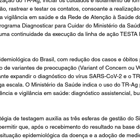
ização do TR-Ag, iniciar os cuidados e isolamento de fo
ão, rastrear e testar os contatos, consoante a realização
da vigilância em saúde e da Rede de Atenção à Saúde d
ograma Diagnosticar para Cuidar do Ministério da Saúd
 uma continuidade da execução da linha de ação TESTA
idemiológica do Brasil, com redução dos casos e óbitos 
o de variantes de preocupação (Variant of Concern ou V
ante expandir o diagnóstico do vírus SARS-CoV-2 e o TR
rga escala. O Ministério da Saúde indica o uso do TR-Ag 
ência e vigilância em saúde: diagnóstico assistencial, bu
égia de testagem auxilia as três esferas de gestão do S
ermitir que, após o recebimento do resultado na base d
 situação epidemiológica da doença e a adoção de medid