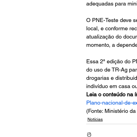
adequadas para mini
O PNE-Teste deve ser
local, e conforme re
atualização do docum
momento, a depender
Essa 2ª edição do PN
do uso de TR-Ag par
drogarias e distribu
indivíduo em casa ou
Leia o conteúdo na í
Plano-nacional-de-e
(Fonte: Ministério d
Notícias