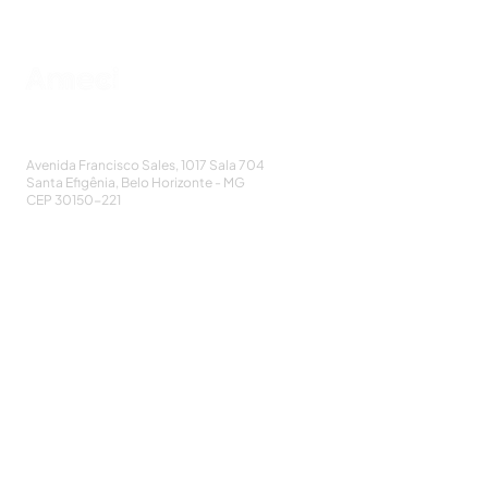
AMECI - Associação Mineira de Epidemiologia
e Controle de Infecções
Avenida Francisco Sales, 1017 Sala 704
Santa Efigênia, Belo Horizonte - MG
CEP
30150-221
HOME
PUBLICAÇÕES
A ASSOCIAÇÃO
EVENTOS
NOTÍCIAS
SEJA UM ASSOCIADO
CONTATO
DIDÁTICO
ATUALIZE
POLÍTICA DE PRIVACIDADE
Cadastre-se e receba nossos informativos: