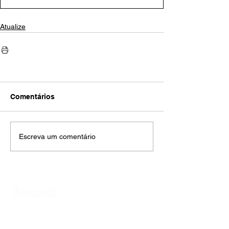
Atualize
Comentários
Escreva um comentário
AMECI - Associação Mineira de Epidemiologia
e Controle de Infecções