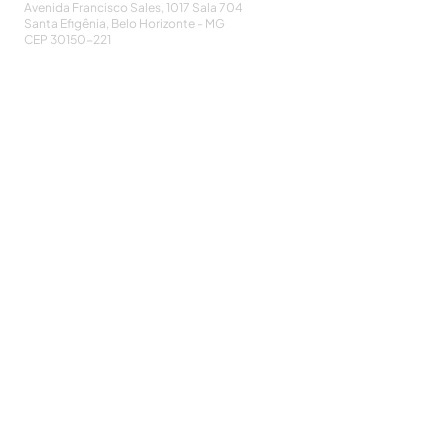
Avenida Francisco Sales, 1017 Sala 704
Santa Efigênia, Belo Horizonte - MG
CEP
30150-221
HOME
PUBLICAÇÕES
A ASSOCIAÇÃO
EVENTOS
NOTÍCIAS
SEJA UM ASSOCIADO
CONTATO
DIDÁTICO
ATUALIZE
POLÍTICA DE PRIVACIDADE
Cadastre-se e receba nossos informativos:
CADASTRAR