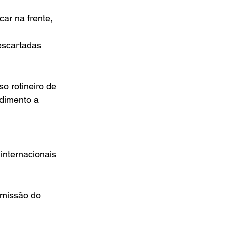
ar na frente,
descartadas
o rotineiro de
dimento a 
nternacionais 
smissão do 