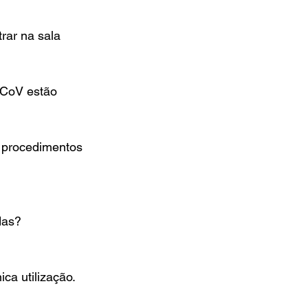
rar na sala 
nCoV estão 
 procedimentos 
das?
a utilização. 