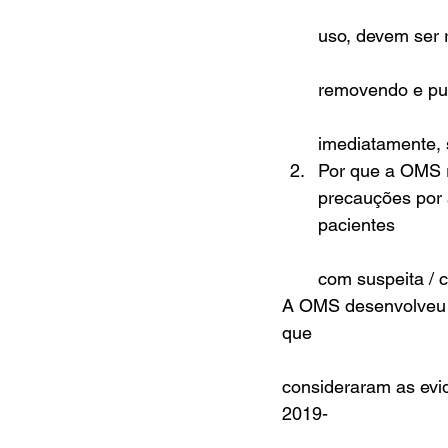
uso, devem ser 
removendo e pux
imediatamente, 
Por que a OMS r
precauções por 
pacientes 
com suspeita / 
A OMS desenvolveu s
que
consideraram as evi
2019-