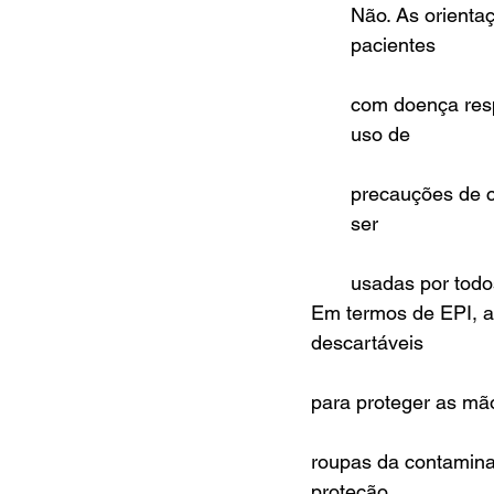
Não. As orienta
pacientes
com doença resp
uso de
precauções de c
ser
usadas por todo
Em termos de EPI, as
descartáveis
para proteger as mão
roupas da contamina
proteção