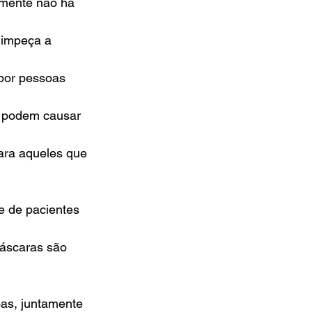
lmente não há
 impeça a
por pessoas
s podem causar
para aqueles que
e de pacientes
áscaras são 
as, juntamente