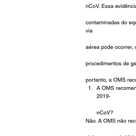
nCoV. Essa evidência
contaminadas do equ
via
aérea pode ocorrer, 
procedimentos de ger
portanto, a OMS re
A OMS recomenda
2019-
nCoV? 
Não. A OMS não reco