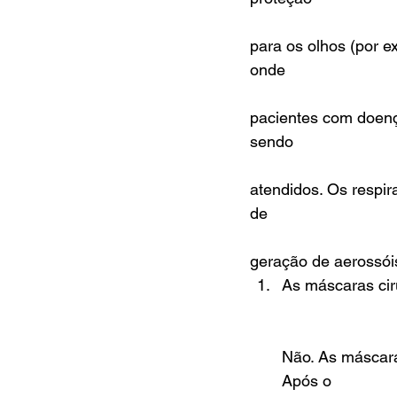
para os olhos (por ex
onde
pacientes com doenç
sendo
atendidos. Os respi
de
geração de aerossói
As máscaras cirú
Não. As máscara
Após o