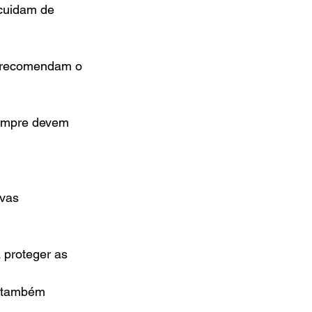
cuidam de 
, recomendam o 
sempre devem 
vas 
 proteger as
e também 