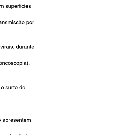
m superfícies
ransmissão por 
irais, durante
oncoscopia),
o surto de 
o apresentem