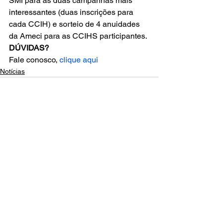
SMI para as duas campanhas mais 
interessantes (duas inscrições para 
cada CCIH) e sorteio de 4 anuidades 
da Ameci para as CCIHS participantes. 
DÚVIDAS?
Fale conosco, 
clique aqui
Notícias
Comentários
Escreva um comentário