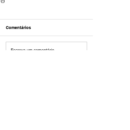
Comentários
Escreva um comentário
AMECI - Associação Mineira de Epidemiologia
e Controle de Infecções
Avenida Francisco Sales, 1017 Sala 704
Santa Efigênia, Belo Horizonte - MG
CEP
30150-221
HOME
PUBLICAÇÕES