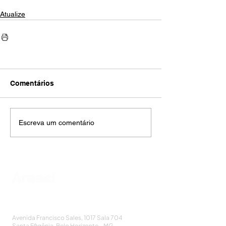
Atualize
Comentários
Escreva um comentário
AMECI - Associação Mineira de Epidemiologia
e Controle de Infecções
Avenida Francisco Sales, 1017 Sala 704
Santa Efigênia, Belo Horizonte - MG