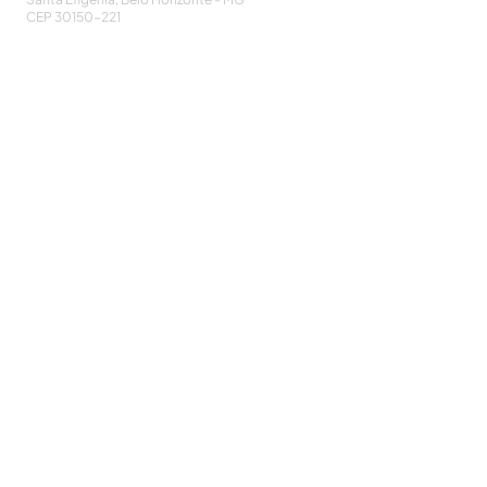
CEP
30150-221
HOME
PUBLICAÇÕES
A ASSOCIAÇÃO
EVENTOS
NOTÍCIAS
SEJA UM ASSOCIADO
CONTATO
DIDÁTICO
ATUALIZE
POLÍTICA DE PRIVACIDADE
Cadastre-se e receba nossos informativos:
CADASTRAR