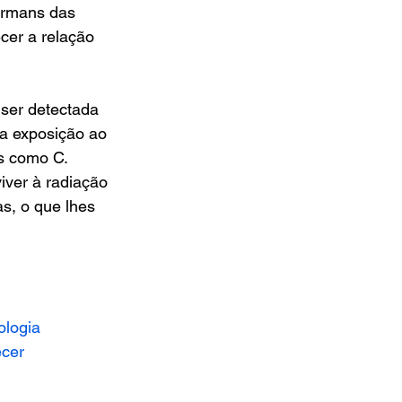
ormans das 
cer a relação 
ser detectada 
a exposição ao 
s como C. 
ver à radiação 
s, o que lhes 
ologia
ecer