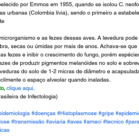
abelecido por Emmos em 1955, quando se isolou C. neof
 urbanas (Colombia lívia), sendo o primeiro a estabele
te
microrganismo e as fezes dessas aves. A levedura pode 
bra, secas ou úmidas por mais de anos. Achava-se que 
 as fezes e inibir o crescimento do fungo, porém espécie
zes de produzir pigmentos melanóides no solo e sobrevi
leveduras do solo de 1-2 micras de diâmetro e acapsulada
cilmente o espaço alveolar quando inaladas.
to,
clique aqui
.
sileira de Infectologia)
idemiologia
#doenças
#Histoplasmose
#gripe
#epidemi
lose
#transmissão
#aviaria
#aves
#ameci
#tecnico
#par
icas