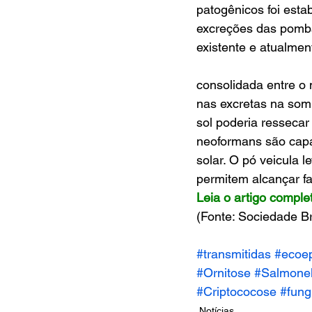
patogênicos foi est
excreções das pombas
existente e atualmen
consolidada entre o 
nas excretas na som
sol poderia ressecar
neoformans são capa
solar. O pó veicula 
permitem alcançar fa
Leia o artigo comple
(Fonte: Sociedade Bra
#transmitidas
#ecoep
#Ornitose
#Salmone
#Criptococose
#fung
Notícias