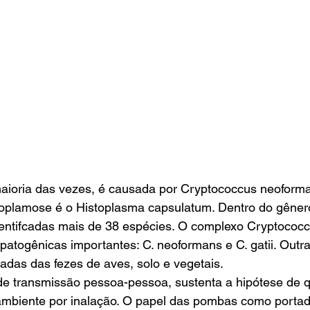
maioria das vezes, é causada por Cryptococcus neoform
toplamose é o Histoplasma capsulatum. Dentro do gêner
entifcadas mais de 38 espécies. O complexo Cryptococ
 patogênicas importantes: C. neoformans e C. gatii. Outr
adas das fezes de aves, solo e vegetais.
 de transmissão pessoa-pessoa, sustenta a hipótese de q
ambiente por inalação. O papel das pombas como portad