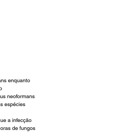
ans enquanto 
o 
cus neoformans 
as espécies 
ue a infecção 
oras de fungos 