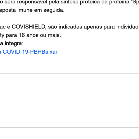
o será responsável pela síntese proteica da proteína “Sp
sposta imune em seguida.
ac e COVISHIELD, são indicadas apenas para indivíduo
ty para 16 anos ou mais. 
a íntegra
: 
nas COVID-19-PBH
Baixar