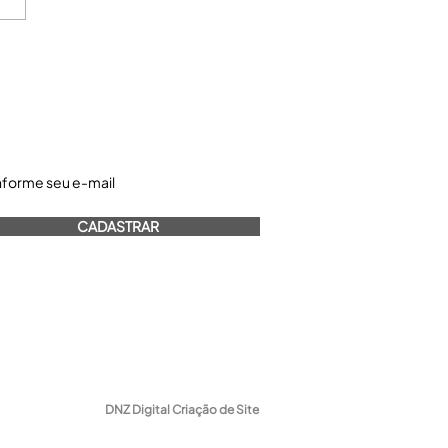
astre-se e receba nossos informativos:
CADASTRAR
DNZ Digital Criação de Site