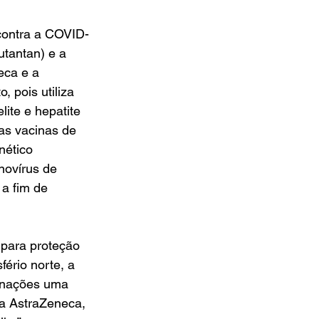
contra a COVID-
tantan) e a 
eca e a 
 pois utiliza 
lite e hepatite 
 as vacinas de 
nético 
novírus de 
 a fim de 
para proteção 
ério norte, a 
cinações uma 
a AstraZeneca, 