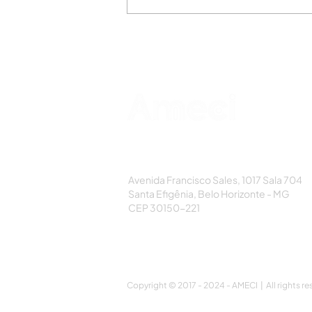
AMECI - Associação Mineira de Epidemi
e Controle de Infecções
Avenida Francisco Sales, 1017 Sala 704
Santa Efigênia, Belo Horizonte - MG
CEP 30150-221
Copyright © 2017 - 2024 - AMECI | All rights re