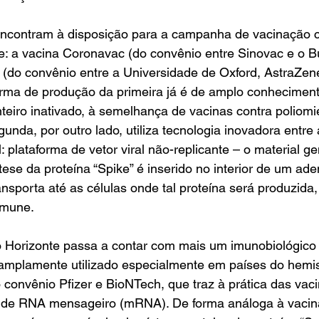
encontram à disposição para a campanha de vacinação 
: a vacina Coronavac (do convênio entre Sinovac e o Bu
do convênio entre a Universidade de Oxford, AstraZen
ma de produção da primeira já é de amplo conhecimento,
nteiro inativado, à semelhança de vacinas contra poliomie
unda, por outro lado, utiliza tecnologia inovadora entre
: plataforma de vetor viral não-replicante – o material ge
tese da proteína “Spike” é inserido no interior de um ade
nsporta até as células onde tal proteína será produzida,
imune.
Horizonte passa a contar com mais um imunobiológico 
amplamente utilizado especialmente em países do hemisf
 convênio Pfizer e BioNTech, que traz à prática das va
 a de RNA mensageiro (mRNA). De forma análoga à vacin