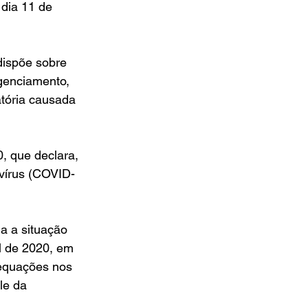
dia 11 de 
dispõe sobre 
genciamento, 
atória causada 
, que declara, 
avírus (COVID-
a a situação 
l de 2020, em 
equações nos 
le da 