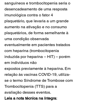
sanguíneos e trombocitopenia seria o 
desencadeamento de uma resposta 
imunológica contra o fator 4 
plaquetário, que levaria a um grande 
aumento na ativação e no consumo 
plaquetários, de forma semelhante à 
uma condição observada 
eventualmente em pacientes tratados 
com heparina (trombocitopenia 
induzida por heparina – HIT) – porém 
em indivíduos não 
expostos previamente à heparina. Em 
relação às vacinas COVID-19, utiliza-
se o termo Síndrome de Trombose com 
Trombocitopenia (TTS) para a 
avaliação desses eventos. 
Leia a nota técnica na íntegra
: 
Nota técnica 441-2021
Baixar
(Fonte: Ministério da Saúde)