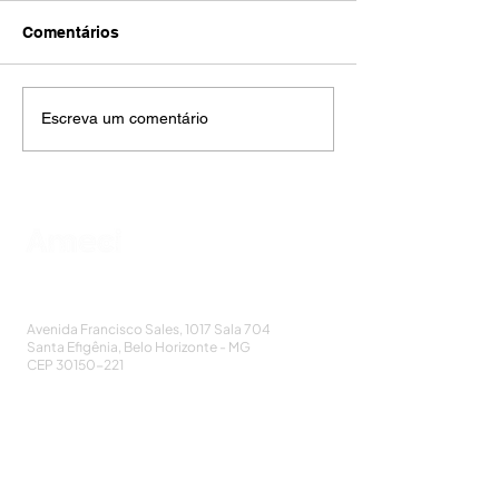
Comentários
Escreva um comentário
AMECI - Associação Mineira de Epidemiologia
e Controle de Infecções
Avenida Francisco Sales, 1017 Sala 704
Santa Efigênia, Belo Horizonte - MG
CEP
30150-221
HOME
PUBLICAÇÕES
A ASSOCIAÇÃO
EVENTOS
NOTÍCIAS
SEJA UM ASSOCIADO