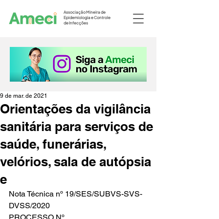
Associação Mineira de
Epidemiologia e Controle
de Infecções
9 de mar. de 2021
Orientações da vigilância
sanitária para serviços de
saúde, funerárias,
velórios, sala de autópsia
e
Nota Técnica nº 19/SES/SUBVS-SVS-
DVSS/2020
PROCESSO Nº 