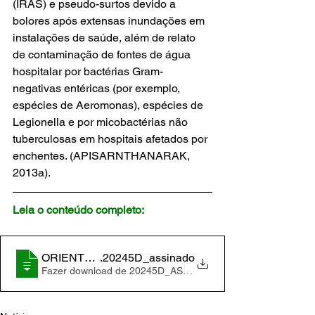
(IRAS) e pseudo-surtos devido a 
bolores após extensas inundações em 
instalações de saúde, além de relato 
de contaminação de fontes de água 
hospitalar por bactérias Gram-
negativas entéricas (por exemplo, 
espécies de Aeromonas), espécies de 
Legionella e por micobactérias não 
tuberculosas em hospitais afetados por 
enchentes. (APISARNTHANARAK, 
2013a).
Leia o conteúdo completo:
ORIENTACAO_CONJUNTA_DAS_SOCIEDADES_PA
.20245D_assinado
Fazer download de 20245D_ASSINADO • 1.69MB