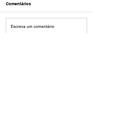
Comentários
Escreva um comentário
AMECI - Associação Mineira de Epidemiologia
e Controle de Infecções
Avenida Francisco Sales, 1017 Sala 704
Santa Efigênia, Belo Horizonte - MG
CEP
30150-221
HOME
PUBLICAÇÕES
A ASSOCIAÇÃO
EVENTOS
NOTÍCIAS
SEJA UM ASSOCIADO
CONTATO
DIDÁTICO