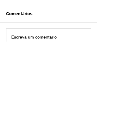
Comentários
Escreva um comentário
AMECI - Associação Mineira de Epidemiologia
e Controle de Infecções
Avenida Francisco Sales, 1017 Sala 704
Santa Efigênia, Belo Horizonte - MG
CEP
30150-221
HOME
PUBLICAÇÕES
A ASSOCIAÇÃO
EVENTOS
NOTÍCIAS
SEJA UM ASSOCIADO