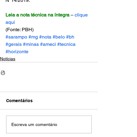
N°14/2019.
Leia a nota técnica na íntegra
 – 
clique 
aqui
(Fonte: PBH)
#sarampo
#mg
#nota
#belo
#bh
#gerais
#minas
#ameci
#tecnica
#horizonte
Notícias
Comentários
Escreva um comentário