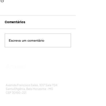
Comentários
Escreva um comentário
AMECI - Associação Mineira de Epidemiologia
e Controle de Infecções
Avenida Francisco Sales, 1017 Sala 704
Santa Efigênia, Belo Horizonte - MG
CEP
30150-221
HOME
PUBLICAÇÕES