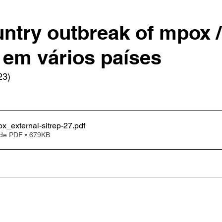
untry outbreak of mpox /
em vários países
23)
_external-sitrep-27
.pdf
 de PDF • 679KB