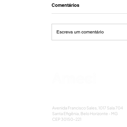
Comentários
Escreva um comentário
AMECI - Associação Mineira de Epidemi
e Controle de Infecções
Avenida Francisco Sales, 1017 Sala 704
Santa Efigênia, Belo Horizonte - MG
CEP 30150-221