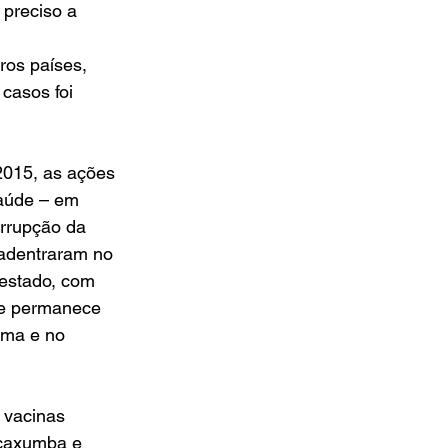
 preciso a 
ros países, 
casos foi 
015, as ações 
aúde – em 
errupção da 
adentraram no 
estado, com 
de permanece 
ima e no 
 vacinas 
, caxumba e 