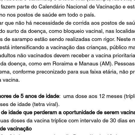
s fazem parte do Calendário Nacional de Vacinação e est
ano nos postos de saúde em todo o país.
ar que não há necessidade de corrida aos postos de saú
do surto da doença, como bloqueio vacinal, nas localida
s de sarampo estão sendo realizadas com rigor. Neste 
está intensificando a vacinação das crianças, público ma
adultos não vacinados devem receber a vacina prioritar
o da doença, como em Roraima e Manaus (AM). Pessoas 
ma, conforme preconizado para sua faixa etária, não p
 vacina.
ores de 5 anos de idade
:  uma dose aos 12 meses (trípli
es de idade (tetra viral).
 de idade que perderam a oportunidade de serem vacin
duas doses da vacina tríplice com intervalo de 30 dias en
de vacinação