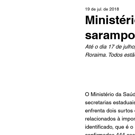
19 de jul. de 2018
Ministér
sarampo 
Até o dia 17 de jul
Roraima. Todos estã
O Ministério da Saúd
secretarias estaduai
enfrenta dois surto
relacionados à impor
identificado, que é 
confirmados 444 ca