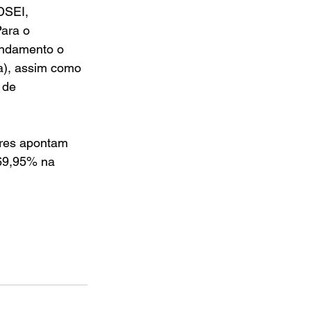
DSEI, 
ara o 
andamento o 
sa), assim como 
 de 
res apontam 
 69,95% na 