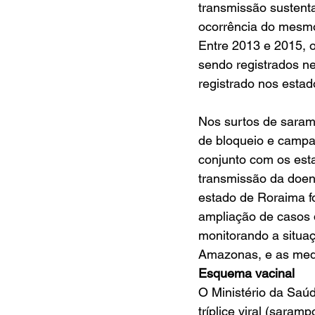
transmissão sustenta
ocorrência do mesmo
Entre 2013 e 2015, o
sendo registrados n
registrado nos esta
Nos surtos de saram
de bloqueio e campa
conjunto com os esta
transmissão da doe
estado de Roraima f
ampliação de casos
monitorando a situa
Amazonas, e as medi
Esquema vacinal
O Ministério da Saúd
tríplice viral (saram