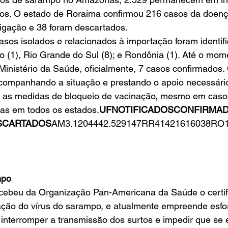
os. O estado de Roraima confirmou 216 casos da doenç
igação e 38 foram descartados.
asos isolados e relacionados à importação foram identif
 (1), Rio Grande do Sul (8); e Rondônia (1). Até o mome
Ministério da Saúde, oficialmente, 7 casos confirmados. 
mpanhando a situação e prestando o apoio necessário
 as medidas de bloqueio de vacinação, mesmo em casos
das em todos os estados.
UFNOTIFICADOSCONFIRMA
SCARTADOS
AM3.1204442.529147RR41421616038RO
mpo
ecebeu da Organização Pan-Americana da Saúde o certif
lação do vírus do sarampo, e atualmente empreende esfo
, interromper a transmissão dos surtos e impedir que se 