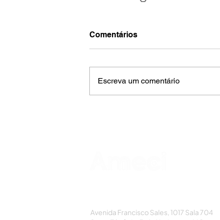
Comentários
Escreva um comentário
AMECI - Associação Mineira de Epidemi
e Controle de Infecções
Avenida Francisco Sales, 1017 Sala 704