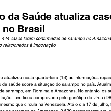
io da Saúde atualiza ca
no Brasil
ho, 444 casos foram confirmados de sarampo no Amazon
o relacionados à importação
e atualizou nesta quarta-feira (18) as informações repa
s de saúde sobre a situação do sarampo no país. Atualme
s de sarampo, em Roraima e Amazonas. No entanto, os su
tação. Isso ficou comprovado pelo genótipo do vírus (D8)
o mesmo que circula na Venezuela. Até o dia 17 de julho, 
sos de sarampo no Amazonas, 2.529 permanecem em inv