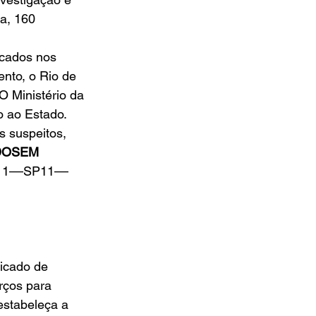
a, 160 
icados nos 
nto, o Rio de 
O Ministério da 
 ao Estado. 
 suspeitos, 
DOSEM 
11––SP11––
icado de 
rços para 
estabeleça a 