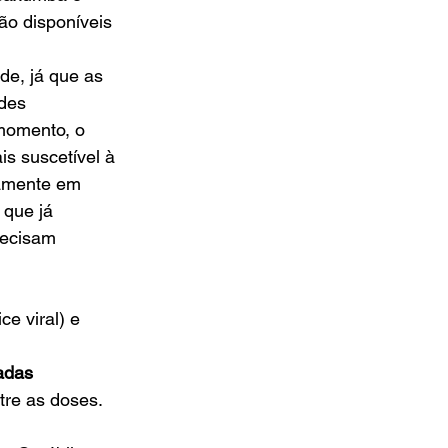
ão disponíveis 
de, já que as 
des 
momento, o 
is suscetível à 
iamente em 
que já 
recisam 
ce viral) e 
adas 
tre as doses.