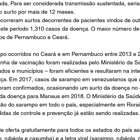
da. Para ser considerada transmissão sustentada, seria
 surto por mais de 12 meses.
correram surtos decorrentes de pacientes vindos de out
este período 1.310 casos da doença. O maior número de 
dos de Pernambuco e Ceará.
po ocorridos no Ceará e em Pernambuco entre 2013 e 2
nha de vacinação foram realizadas pelo Ministério da S
dos e municípios – foram eficientes e resultaram na int
nça. Em 2017, casos de sarampo em venezuelanos que 
oram confirmados, ocasionando um surto da doença no 
 da doença para Manaus em 2018. O Ministério da Saú
ção do sarampo em todo o país, especialmente em Rora
das de controle e prevenção já estão sendo realizadas.
e oferta gratuitamente para todos os estados do país as
po, rubéola e caxumba) e a tetra viral (sarampo, rubéola