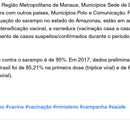
s, Região Metropolitana de Manaus, Municípios Sede de 
ira com outros países, Municípios Polo e Comunicação. P
ituação do sarampo no estado do Amazonas, estão em 
intensificação vacinal, a varredura (vacinação casa a ca
mento de casos suspeitos/confirmados durante o período
 contra o sarampo é de 95%. Em 2017, dados prelimina
asil foi de 85,21% na primeira dose (tríplice viral) e de
iral).
po
#vacina
#vacinação
#ministerio
#campanha
#saúde