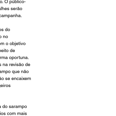
o. O público-
alhes serão 
 campanha.
os do 
o no 
m o objetivo 
eito de 
orma oportuna.
s na revisão de 
arampo que não 
ão se encaixem 
eiros 
ca do sarampo 
pios com mais 