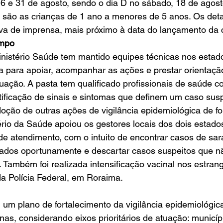
 6 e 31 de agosto, sendo o dia D no sábado, 18 de agost
a são as crianças de 1 ano a menores de 5 anos. Os det
iva de imprensa, mais próximo à data do lançamento da
ampo
inistério Saúde tem mantido equipes técnicas nos estad
para apoiar, acompanhar as ações e prestar orientaçã
uação. A pasta tem qualificado profissionais de saúde co
entificação de sinais e sintomas que definem um caso susp
oção de outras ações de vigilância epidemiológica de f
ério da Saúde apoiou os gestores locais dos dois estado
 de atendimento, com o intuito de encontrar casos de s
icados oportunamente e descartar casos suspeitos que n
. Também foi realizada intensificação vacinal nos estrang
a Polícia Federal, em Roraima.
, um plano de fortalecimento da vigilância epidemiológi
as, considerando eixos prioritários de atuação: municí