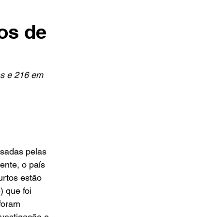
sos de
as e 216 em 
ssadas pelas 
nte, o país 
rtos estão 
 que foi 
foram 
estigação e 