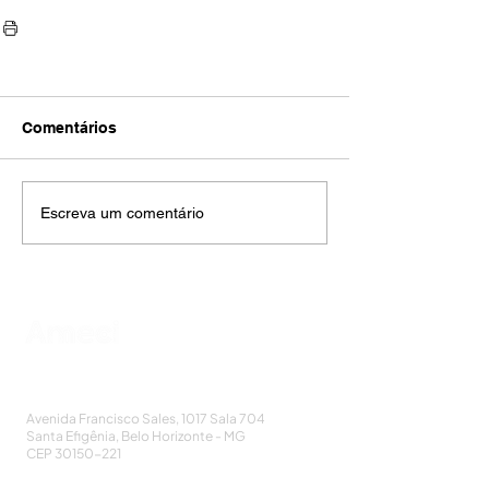
Comentários
Escreva um comentário
AMECI - Associação Mineira de Epidemiologia
e Controle de Infecções
Avenida Francisco Sales, 1017 Sala 704
Santa Efigênia, Belo Horizonte - MG
CEP
30150-221