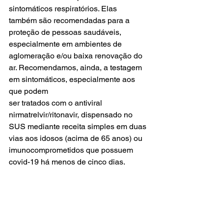
sintomáticos respiratórios. Elas 
também são recomendadas para a 
proteção de pessoas saudáveis, 
especialmente em ambientes de 
aglomeração e/ou baixa renovação do 
ar. Recomendamos, ainda, a testagem 
em sintomáticos, especialmente aos 
que podem
ser tratados com o antiviral 
nirmatrelvir/ritonavir, dispensado no 
SUS mediante receita simples em duas 
vias aos idosos (acima de 65 anos) ou 
imunocomprometidos que possuem 
covid-19 há menos de cinco dias.
• A vigilância sentinela de síndrome 
gripal revela predomínio do vírus 
Influenza desde a SE 7.