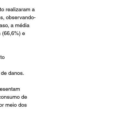
o realizaram a 
s, observando-
aso, a média 
 (66,6%) e 
to 
 de danos. 
resentam 
 consumo de 
or meio dos 
 