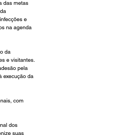
a das metas 
ida 
infecções e 
os na agenda 
o da 
 e visitantes. 
adesão pela 
 à execução da 
onais, com 
nal dos 
enize suas 