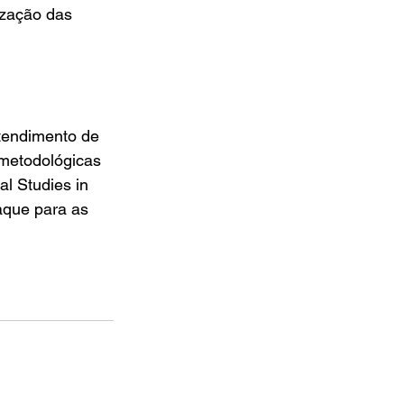
ização das 
atendimento de 
 metodológicas 
l Studies in 
aque para as 