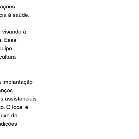
 ações 
cia à saúde.
 visando à 
a. Essa 
uipe, 
ultura 
a implantação 
anços 
s assistenciais 
. O local é 
luxo de 
ndições 