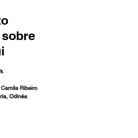
to
 sobre
i
rk
 Camila Ribeiro 
ria, Odinéa 