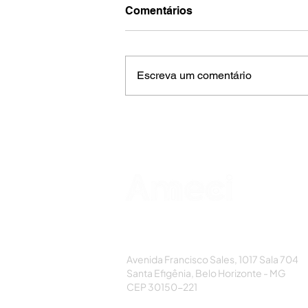
Comentários
Escreva um comentário
AMECI - Associação Mineira de Epidemi
e Controle de Infecções
Avenida Francisco Sales, 1017 Sala 704
Santa Efigênia, Belo Horizonte - MG
CEP 30150-221