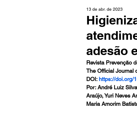
13 de abr. de 2023
Higieniz
atendime
adesão 
Revista Prevenção d
The Official Journa
DOI: 
https://doi.org
Por: André Luiz Silv
Araújo, Yuri Neves A
Maria Amorim Batist