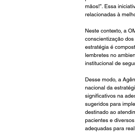
mãos!”. Essa iniciat
relacionadas à melho
Neste contexto, a O
conscientização dos 
estratégia é compost
lembretes no ambien
institucional de seg
Desse modo, a Agênc
nacional da estraté
significativos na ad
sugeridos para impl
destinado ao atendi
pacientes e diversos
adequadas para real