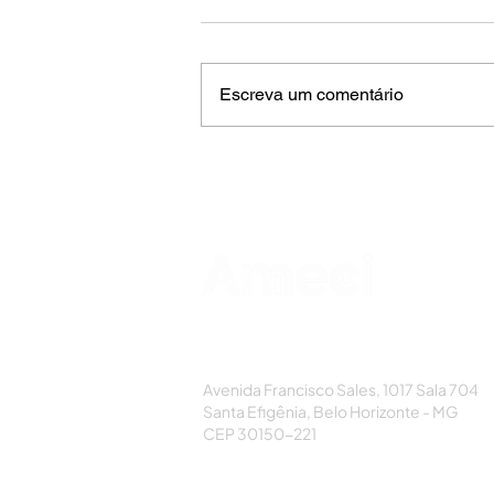
Escreva um comentário
AMECI - Associação Mineira de Epidemi
e Controle de Infecções
Avenida Francisco Sales, 1017 Sala 704
Santa Efigênia, Belo Horizonte - MG
CEP 30150-221