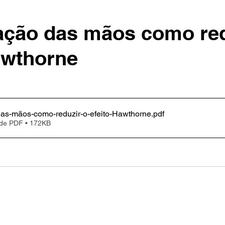
ação das mãos como red
awthorne
das-mãos-como-reduzir-o-efeito-Hawthorne
.pdf
 de PDF • 172KB