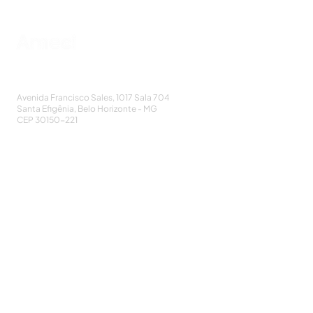
AMECI - Associação Mineira de Epidemiologia
e Controle de Infecções
Avenida Francisco Sales, 1017 Sala 704
Santa Efigênia, Belo Horizonte - MG
CEP
30150-221
HOME
PUBLICAÇÕES
A ASSOCIAÇÃO
EVENTOS
NOTÍCIAS
SEJA UM ASSOCIADO
CONTATO
DIDÁTICO
ATUALIZE
POLÍTICA DE PRIVACIDADE
Cadastre-se e receba nossos informativos: