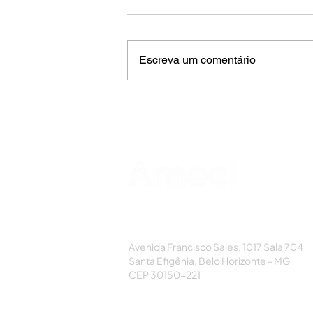
Escreva um comentário
AMECI - Associação Mineira de Epidemi
e Controle de Infecções
Avenida Francisco Sales, 1017 Sala 704
Santa Efigênia, Belo Horizonte - MG
CEP 30150-221