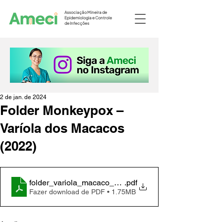
Associação Mineira de
Epidemiologia e Controle
de Infecções
2 de jan. de 2024
Folder Monkeypox –
Varíola dos Macacos
(2022)
folder_variola_macaco_08_2022_02
.pdf
Fazer download de PDF • 1.75MB