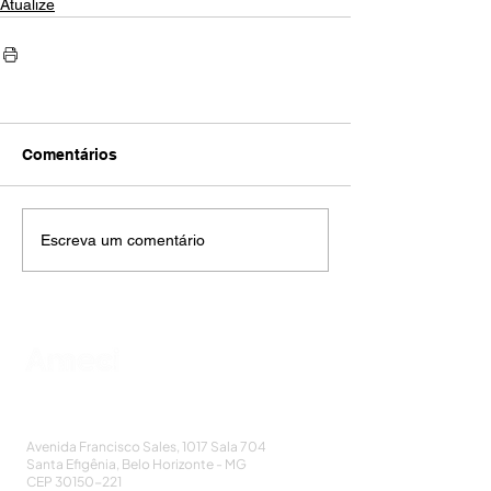
Atualize
Comentários
Escreva um comentário
AMECI - Associação Mineira de Epidemiologia
e Controle de Infecções
Avenida Francisco Sales, 1017 Sala 704
Santa Efigênia, Belo Horizonte - MG
CEP
30150-221