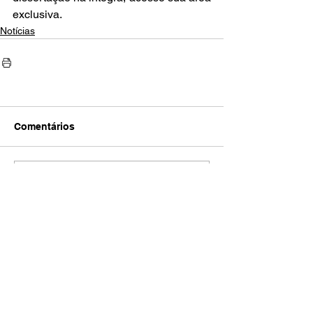
exclusiva.
Notícias
Comentários
Escreva um comentário
AMECI - Associação Mineira de Epidemiologia
e Controle de Infecções
Avenida Francisco Sales, 1017 Sala 704