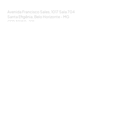
e Controle de Infecções
Avenida Francisco Sales, 1017 Sala 704
Santa Efigênia, Belo Horizonte - MG
CEP
30150-221
HOME
PUBLICAÇÕES
A ASSOCIAÇÃO
EVENTOS
NOTÍCIAS
SEJA UM ASSOCIADO
CONTATO
DIDÁTICO
ATUALIZE
POLÍTICA DE PRIVACIDADE
Cadastre-se e receba nossos informativos:
CADASTRAR