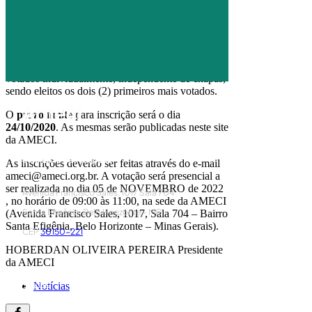
Diretor Científico.
Conselho Fiscal – 2 representantes
Nota
: Os membros do Conselho Fiscal serão
votados individualmente, independente de chapas,
sendo eleitos os dois (2) primeiros mais votados.
O
prazo limite
para inscrição será o dia
24/10/2020
. As mesmas serão publicadas neste site
da AMECI.
AMECI - Associação Mineira de Epidemiologia
e Controle de Infecções
As inscrições deverão ser feitas através do e-mail
ameci@ameci.org.br. A votação será presencial a
ser realizada no dia 05 de NOVEMBRO de 2022
Avenida Francisco Sales, 1017 Sala 704
, no horário de 09:00 às 11:00, na sede da AMECI
Santa Efigênia, Belo Horizonte - MG
(Avenida Francisco Sales, 1017, Sala 704 – Bairro
Santa Efigênia, Belo Horizonte – Minas Gerais).
CEP
30150-221
HOBERDAN OLIVEIRA PEREIRA
Presidente
da AMECI
HOME
PUBLICAÇÕES
Notícias