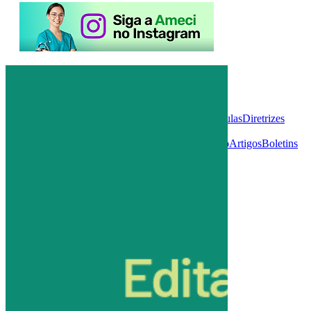
Post
All
Posts
Publicações
Notícias
Eventos
Atualize
Aulas
Diretrizes
internacionais
Diretrizes
nacionais
Legislação
Apresentações
Exclusivo
Artigos
Boletins
Informativos
All Posts
Close
Edital para eleição da nova diretoria
da Ameci (2023-2024)
4 de out. de 2022
1 min de leitura