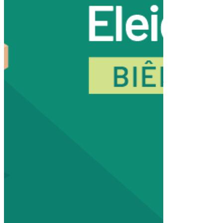
A
AMECI
através de sua Diretoria e de acordo
com o Artigo 33 do Estatuto da Associação, aqui
devidamente representada pelo seu presidente
Hoberdan Oliveira Pereira publica este edital.
CONVIDA todos os associados adimplentes que
tiverem interesse e atenderem os requisitos citados
no estatuto a elaborarem uma chapa para concorrer
a Diretoria da AMECI para o próximo biênio
(2023-2024).
A chapa deverá ser composta de
:
Diretor Presidente;
Diretor Vice-presidente;
Diretor Administrativo;
Diretor Financeiro;
Diretor de Comunicação e Marketing;
Diretor de Assuntos Acadêmicos;