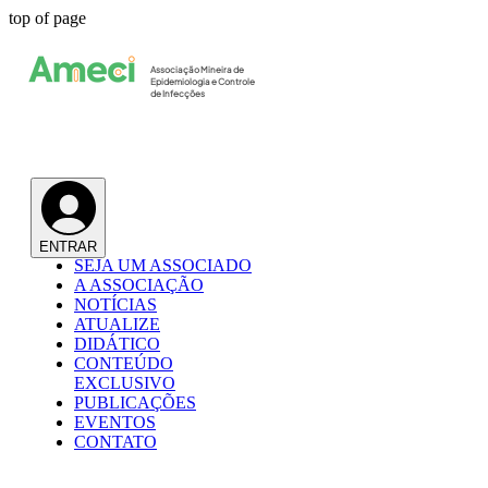
top of page
Associação Mineira de
Epidemiologia e Controle
de Infecções
ENTRAR
SEJA UM ASSOCIADO
A ASSOCIAÇÃO
NOTÍCIAS
ATUALIZE
DIDÁTICO
CONTEÚDO
EXCLUSIVO
PUBLICAÇÕES
EVENTOS
CONTATO