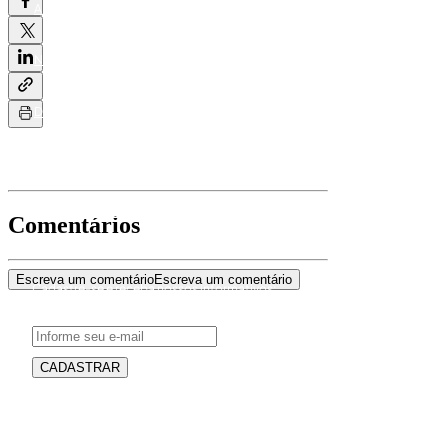
A ASSOCIAÇÃO
EVENTOS
SEJA UM ASSOCIADO
NOTÍCIAS
CONTATO
DIDÁTICO
ATUALIZE
POLÍTICA DE PRIVACIDADE
Comentários
Escreva um comentário
Escreva um comentário
Cadastre-se e receba nossos informativos:
CADASTRAR